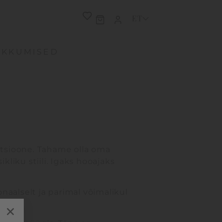
ET
AKKUMISED
ektsioone. Tahame olla oma
kliku stiili. Igaks hooajaks
naalselt ja parimal võimalikul