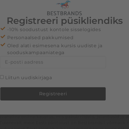
stane ajalugu rahvusvaheliste kaubamärkide jae- ja
l Groupist, kes opereerib poode kokku 5 riigis.
Registreeri püsikliendiks
-10% soodustust kontole sisselogides
Personaalsed pakkumised
Oled alati esimesena kursis uudiste ja
sooduskampaaniatega
Liitun uudiskirjaga
Registreeri
vaheline online-kauplus, mis pakub riideid, jalanõusid ja 
ulenevalt meie Eesti päritolust on Bestbrandsil võimalik 
kauba tarnet Eesti siseselt juba järgmisel päeval peale ostu