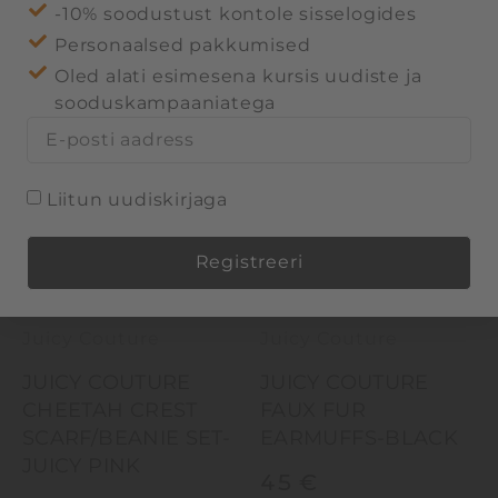
-10% soodustust kontole sisselogides
Personaalsed pakkumised
Oled alati esimesena kursis uudiste ja
sooduskampaaniatega
Liitun uudiskirjaga
Registreeri
Alternative:
Juicy Couture
Juicy Couture
JUICY COUTURE
JUICY COUTURE
CHEETAH CREST
FAUX FUR
SCARF/BEANIE SET-
EARMUFFS-BLACK
JUICY PINK
45
€