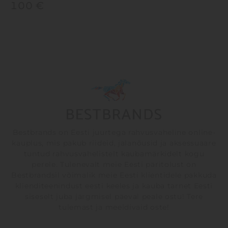
100
€
Bestbrands on Eesti juurtega rahvusvaheline online-
kauplus, mis pakub riideid, jalanõusid ja aksessuaare
tuntud rahvusvahelistelt kaubamärkidelt kogu
perele. Tulenevalt meie Eesti päritolust on
Bestbrandsil võimalik meie Eesti klientidele pakkuda
klienditeenindust eesti keeles ja kauba tarnet Eesti
siseselt juba järgmisel päeval peale ostu! Tere
tulemast ja meeldivaid oste!