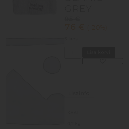
GREY
95
€
76
€
(-20%)
3 laos
Lisa korvi
Alternative:
Lisainfo
KAAL
0,2 kg