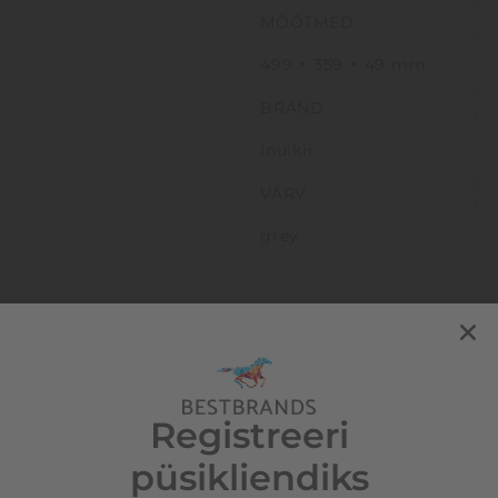
MÕÕTMED
499 × 359 × 49 mm
BRÄND
Inuikii
VÄRV
grey
Seotud tooted
Registreeri
püsikliendiks