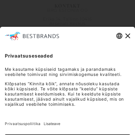
KONTAKT
BRG ESTONIA OÜ
Erika 14, Tallinn 10416
Arsenali Keskus
info@bestbrandsretail.com
+372 5918 6621
Klienditugi E-R 9-16
INFORMATSIOON
Meist
Kauplused
ABI
KKK
Võta ühendust
OSTUINFO
Tarne- ja maksetingimused
Kasutustingimused
Tagastustingimused
Privaatsus­tingimused
Järelmaks
KIIRLINGID
Minu konto
Minu lemmikud
Ostukorv