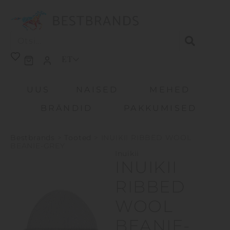
ET
UUS
NAISED
MEHED
BRÄNDID
PAKKUMISED
Bestbrands
>
Tooted
>
INUIKII RIBBED WOOL
BEANIE-GREY
Inuikii
INUIKII
RIBBED
WOOL
BEANIE-