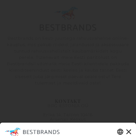
Bestbrands on Eesti juurtega rahvusvaheline online-
kauplus, mis pakub riideid, jalanõusid ja aksessuaare
tuntud rahvusvahelistelt kaubamärkidelt kogu
perele. Tulenevalt meie Eesti päritolust on
Bestbrandsil võimalik meie Eesti klientidele pakkuda
klienditeenindust eesti keeles ja kauba tarnet Eesti
siseselt juba järgmisel päeval peale ostu! Tere
tulemast ja meeldivaid oste!
KONTAKT
BRG ESTONIA OÜ
Erika 14, Tallinn 10416
Arsenali Keskus
info@bestbrandsretail.com
+372 5918 6621