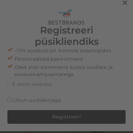
standard, short
sleeved
Registreeri
püsikliendiks
Seotud tooted
-10% soodustust kontole sisselogides
Personaalsed pakkumised
Oled alati esimesena kursis uudiste ja
sooduskampaaniatega
Liitun uudiskirjaga
Registreeri
Alternative: