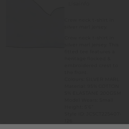
Lisainfo
Crew neck t-shirt in
silver marl jersey.
Crew neck t-shirt in
silver marl jersey. This
fitted tee features a
heritage flocked &
embroidered crest to
the front.
Colours: SILVER MARL
Material: 95% COTTON
5% ELASTANE 200GSM
Model Wears: Small
Height: 5’6”
Style ID: JCSCT225407-
126
Fit: Fitted, crew neck,