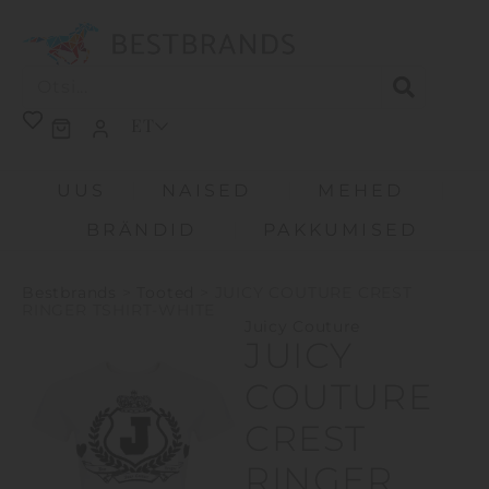
ET
UUS
NAISED
MEHED
BRÄNDID
PAKKUMISED
Bestbrands
>
Tooted
>
JUICY COUTURE CREST
RINGER TSHIRT-WHITE
Juicy Couture
JUICY
COUTURE
CREST
RINGER