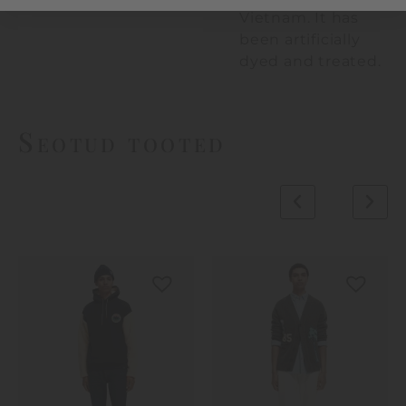
Vietnam. It has
been artificially
dyed and treated.
Seotud tooted