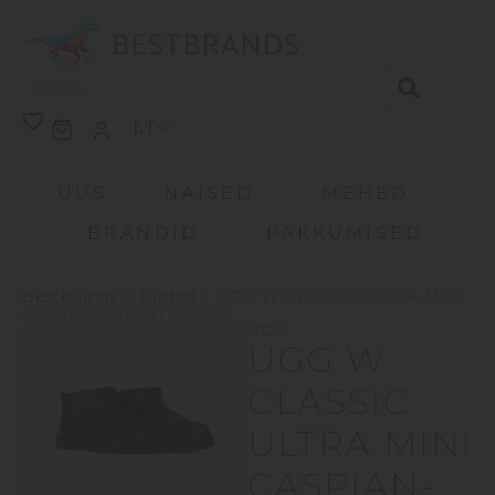
ET
UUS
NAISED
MEHED
BRÄNDID
PAKKUMISED
Bestbrands
>
Tooted
>
UGG W CLASSIC ULTRA MINI
CASPIAN-BURNT CEDAR
UGG
UGG W
CLASSIC
ULTRA MINI
CASPIAN-