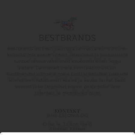
Bestbrands on Eesti juurtega rahvusvaheline online-
kauplus, mis pakub riideid, jalanõusid ja aksessuaare
tuntud rahvusvahelistelt kaubamärkidelt kogu
perele. Tulenevalt meie Eesti päritolust on
Bestbrandsil võimalik meie Eesti klientidele pakkuda
klienditeenindust eesti keeles ja kauba tarnet Eesti
siseselt juba järgmisel päeval peale ostu! Tere
tulemast ja meeldivaid oste!
KONTAKT
BRG ESTONIA OÜ
Erika 14, Tallinn 10416
Arsenali Keskus