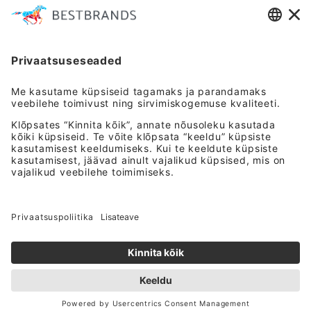
info@bestbrandsretail.com
+372 5918 6621
Klienditugi E-R 9-16
INFORMATSIOON
Meist
Kauplused
ABI
KKK
Võta ühendust
OSTUINFO
Tarne- ja maksetingimused
Kasutustingimused
Tagastustingimused
Privaatsus­tingimused
Järelmaks
KIIRLINGID
Minu konto
Minu lemmikud
Ostukorv
© 2026 BRG ESTONIA OÜ