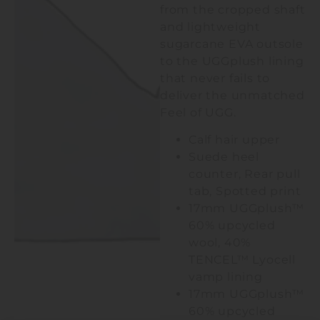
from the cropped shaft
and lightweight
sugarcane EVA outsole
to the UGGplush lining
that never fails to
deliver the unmatched
Feel of UGG.
Calf hair upper
Suede heel
counter, Rear pull
tab, Spotted print
17mm UGGplush™
60% upcycled
wool, 40%
TENCEL™ Lyocell
vamp lining
17mm UGGplush™
60% upcycled