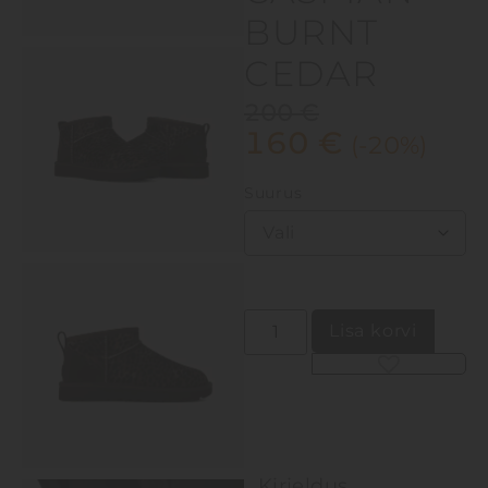
BURNT
CEDAR
200
€
160
€
(-20%)
Suurus
Lisa korvi
Alternative:
Kirjeldus