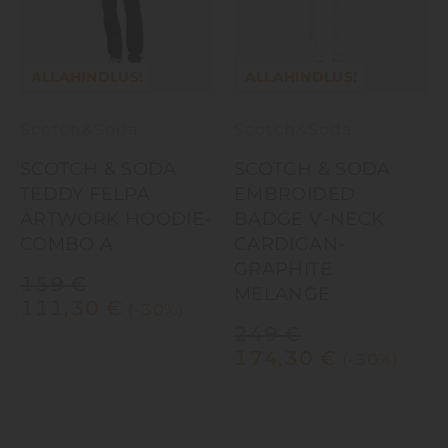
ALLAHINDLUS!
ALLAHINDLUS!
Scotch&Soda
Scotch&Soda
SCOTCH & SODA
SCOTCH & SODA
TEDDY FELPA
EMBROIDED
ARTWORK HOODIE-
BADGE V-NECK
COMBO A
CARDIGAN-
GRAPHITE
159
€
MELANGE
111,30
€
(-30%)
249
€
174,30
€
(-30%)